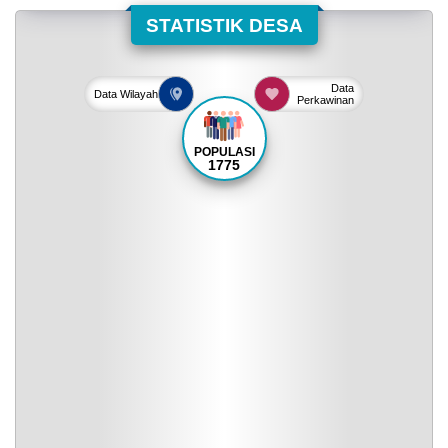
STATISTIK DESA
Data
Data
Wilayah
Perkawinan
POPULASI
1775