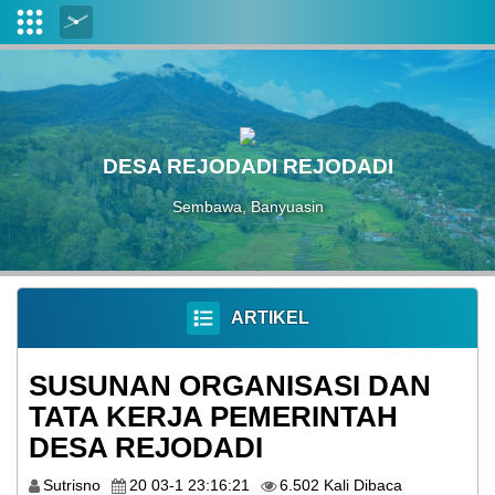
Login
Admin
Layanan
DESA REJODADI REJODADI
Mandiri
Sembawa, Banyuasin
SISTEM
INFORMASI
DESA
SEJARAH
ARTIKEL
DAN
LATAR
BELAKANG
SUSUNAN ORGANISASI DAN
DESA
TATA KERJA PEMERINTAH
DESA REJODADI
LEMBAGA
MASYARAKAT
Sutrisno
20 03-1 23:16:21
6.502 Kali Dibaca